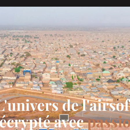
L'univers de l'airsof
écrypté avec
passi