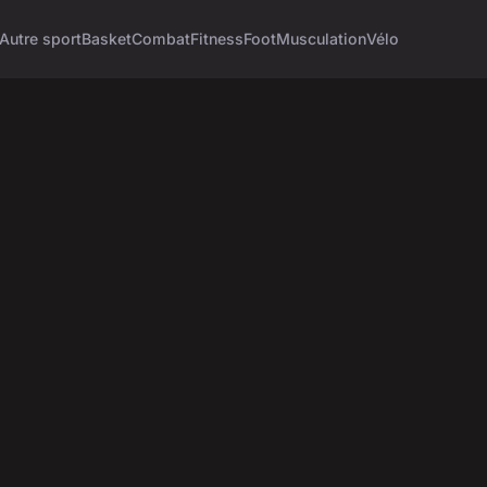
Autre sport
Basket
Combat
Fitness
Foot
Musculation
Vélo