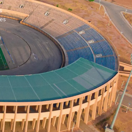
s
des
n