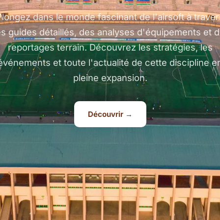
Plongez dans le monde fascinant de l'airsoft à traver
s guides détaillés, des analyses d'équipements et 
reportages terrain. Découvrez les stratégies, les
événements et toute l'actualité de cette discipline e
pleine expansion.
Découvrir →